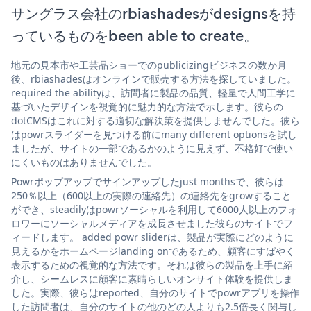
サングラス会社のrbiashadesがdesignsを持
っているものをbeen able to create。
地元の見本市や工芸品ショーでのpublicizingビジネスの数か月
後、rbiashadesはオンラインで販売する方法を探していました。
required the abilityは、訪問者に製品の品質、軽量で人間工学に
基づいたデザインを視覚的に魅力的な方法で示します。彼らの
dotCMSはこれに対する適切な解決策を提供しませんでした。彼ら
はpowrスライダーを見つける前にmany different optionsを試し
ましたが、サイトの一部であるかのように見えず、不格好で使い
にくいものはありませんでした。
Powrポップアップでサインアップしたjust monthsで、彼らは
250％以上（600以上の実際の連絡先）の連絡先をgrowすること
ができ、steadilyはpowrソーシャルを利用して6000人以上のフォ
ロワーにソーシャルメディアを成長させました彼らのサイトでフ
ィードします。 added powr sliderは、製品が実際にどのように
見えるかをホームページlanding onであるため、顧客にすばやく
表示するための視覚的な方法です。それは彼らの製品を上手に紹
介し、シームレスに顧客に素晴らしいオンサイト体験を提供しま
した。実際、彼らはreported、自分のサイトでpowrアプリを操作
した訪問者は、自分のサイトの他のどの人よりも2.5倍長く関与し