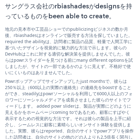
サングラス会社のrbiashadesがdesignsを持
っているものをbeen able to create。
地元の見本市や工芸品ショーでのpublicizingビジネスの数か月
後、rbiashadesはオンラインで販売する方法を探していました。
required the abilityは、訪問者に製品の品質、軽量で人間工学に
基づいたデザインを視覚的に魅力的な方法で示します。彼らの
DevHubはこれに対する適切な解決策を提供しませんでした。彼
らはpowrスライダーを見つける前にmany different optionsを試
しましたが、サイトの一部であるかのように見えず、不格好で使
いにくいものはありませんでした。
Powrポップアップでサインアップしたjust monthsで、彼らは
250％以上（600以上の実際の連絡先）の連絡先をboostすること
ができ、steadilyはpowrソーシャルを利用して6000人以上のフォ
ロワーにソーシャルメディアを成長させました彼らのサイトでフ
ィードします。 added powr sliderは、製品が実際にどのように
見えるかをホームページcoming toであるため、顧客にすばやく
表示するための視覚的な方法です。それは彼らの製品を上手に紹
介し、シームレスに顧客に素晴らしいオンサイト体験を提供しま
した。実際、彼らはreported、自分のサイトでpowrアプリを操作
した訪問者は、自分のサイトの他のどの人よりも2.5倍長く関与し