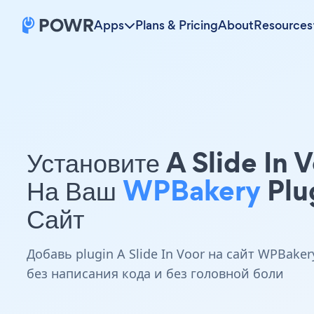
Apps
Plans & Pricing
About
Resources
Установите A Slide In 
На Ваш
WPBakery
Plu
Сайт
Добавь plugin A Slide In Voor на сайт WPBaker
без написания кода и без головной боли