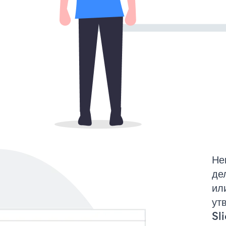
Не
де
ил
ут
Sli