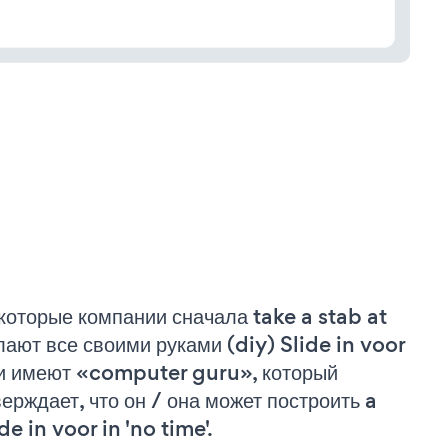
которые компании сначала take a stab at
лают все своими руками (diy) Slide in voor
и имеют «computer guru», который
верждает, что он / она может построить a
de in voor in 'no time'.