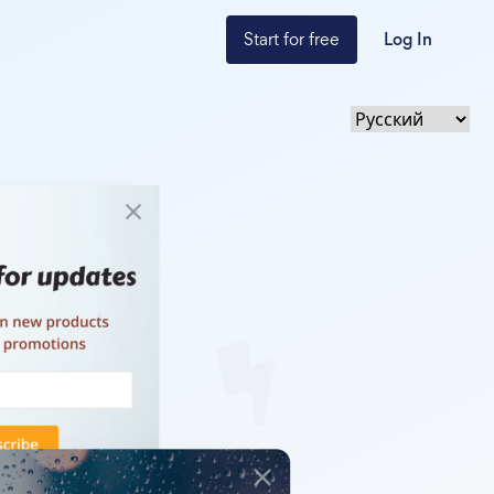
Start for free
Log In