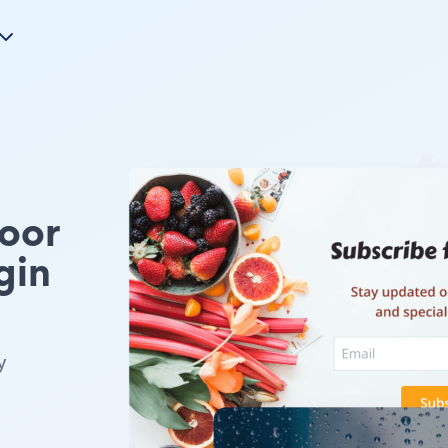
Voor
gin
y