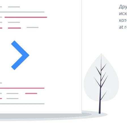
Дру
исх
кот
at 