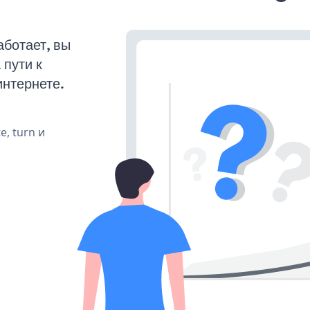
ботает, вы
пути к
интернете.
e, turn и