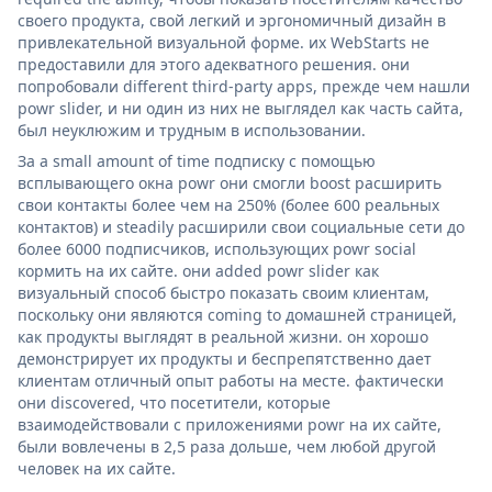
своего продукта, свой легкий и эргономичный дизайн в
привлекательной визуальной форме. их WebStarts не
предоставили для этого адекватного решения. они
попробовали different third-party apps, прежде чем нашли
powr slider, и ни один из них не выглядел как часть сайта,
был неуклюжим и трудным в использовании.
За a small amount of time подписку с помощью
всплывающего окна powr они смогли boost расширить
свои контакты более чем на 250% (более 600 реальных
контактов) и steadily расширили свои социальные сети до
более 6000 подписчиков, использующих powr social
кормить на их сайте. они added powr slider как
визуальный способ быстро показать своим клиентам,
поскольку они являются coming to домашней страницей,
как продукты выглядят в реальной жизни. он хорошо
демонстрирует их продукты и беспрепятственно дает
клиентам отличный опыт работы на месте. фактически
они discovered, что посетители, которые
взаимодействовали с приложениями powr на их сайте,
были вовлечены в 2,5 раза дольше, чем любой другой
человек на их сайте.