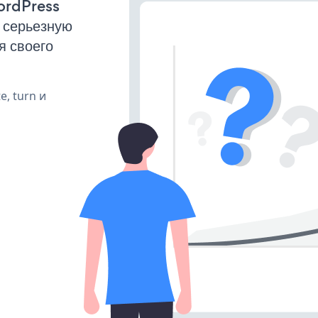
ordPress
 серьезную
я своего
e, turn и