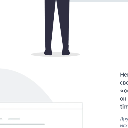
Не
св
«c
он 
tim
Дру
исх