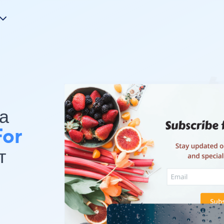
На
For
т