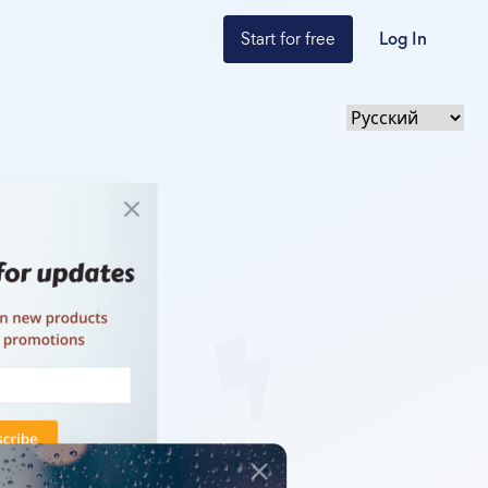
Start for free
Log In