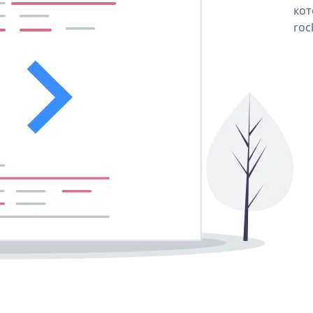
кот
roc