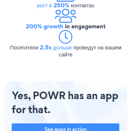
рост в 250%
контактах
200% growth
in engagement
Посетители
2.5x дольше
проведут на вашем
сайте
Yes, POWR has an app
for that.
See apps in action