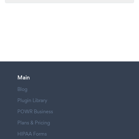
Main
Blog
Plugin Library
POWR Business
Plans & Pricing
HIPAA Forms