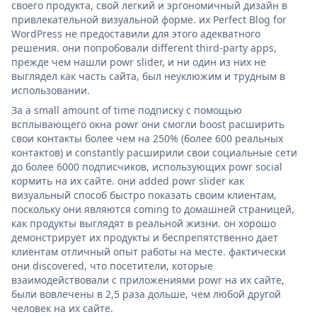
своего продукта, свой легкий и эргономичный дизайн в
привлекательной визуальной форме. их Perfect Blog for
WordPress не предоставили для этого адекватного
решения. они попробовали different third-party apps,
прежде чем нашли powr slider, и ни один из них не
выглядел как часть сайта, был неуклюжим и трудным в
использовании.
За a small amount of time подписку с помощью
всплывающего окна powr они смогли boost расширить
свои контакты более чем на 250% (более 600 реальных
контактов) и constantly расширили свои социальные сети
до более 6000 подписчиков, использующих powr social
кормить на их сайте. они added powr slider как
визуальный способ быстро показать своим клиентам,
поскольку они являются coming to домашней страницей,
как продукты выглядят в реальной жизни. он хорошо
демонстрирует их продукты и беспрепятственно дает
клиентам отличный опыт работы на месте. фактически
они discovered, что посетители, которые
взаимодействовали с приложениями powr на их сайте,
были вовлечены в 2,5 раза дольше, чем любой другой
человек на их сайте.