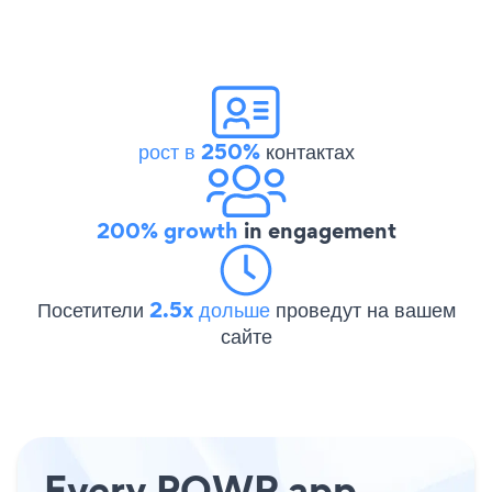
рост в 250%
контактах
200% growth
in engagement
Посетители
2.5x дольше
проведут на вашем
сайте
Every POWR app