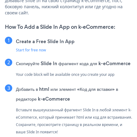
добавьте Slide In на свою страницу k-eCommerce, пост,
боковую панель, нижний колонтитул или где угодно на
своем сайт.
How To Add a Slide In App on k-eCommerce:
Create a Free Slide In App
Start for free now
Скопируйте Slide In фрагмент кода для k-eCommerce
Your code block will be available once you create your app
Добавить в html или элемент «Код для вставки» в
редакторе k-eCommerce
Вставьте вышеуказанный фрагмент Slide In в любой элемент k-
eCommerce, который принимает html или код для встраивания.
Сохраните, просмотрите страницу в реальном времени, и
ваше Slide In появится!