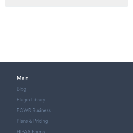
Main
Blog
Plugin Library
POWR Business
Plans & Pricing
HIPAA Forms