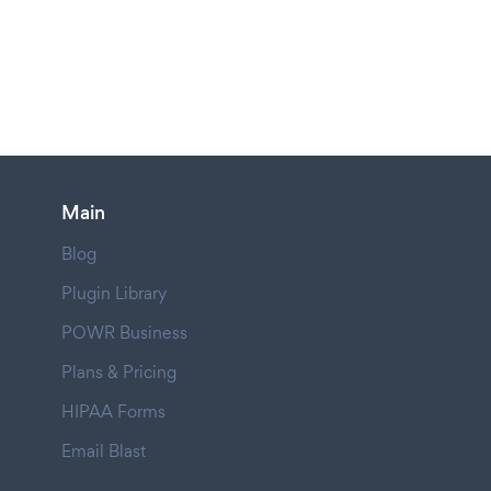
Main
Blog
Plugin Library
POWR Business
Plans & Pricing
HIPAA Forms
Email Blast