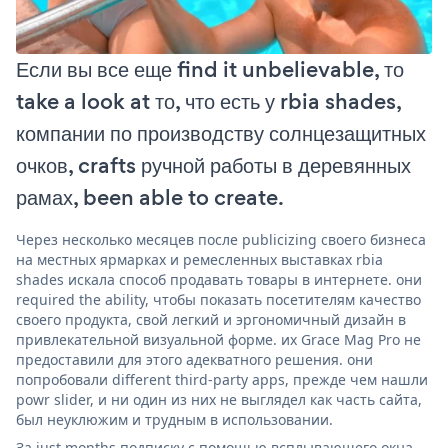
Если вы все еще find it unbelievable, то
take a look at то, что есть у rbia shades,
компании по производству солнцезащитных
очков, crafts ручной работы в деревянных
рамах, been able to create.
Через несколько месяцев после publicizing своего бизнеса
на местных ярмарках и ремесленных выставках rbia
shades искала способ продавать товары в интернете. они
required the ability, чтобы показать посетителям качество
своего продукта, свой легкий и эргономичный дизайн в
привлекательной визуальной форме. их Grace Mag Pro не
предоставили для этого адекватного решения. они
попробовали different third-party apps, прежде чем нашли
powr slider, и ни один из них не выглядел как часть сайта,
был неуклюжим и трудным в использовании.
За just months подписку с помощью всплывающего окна