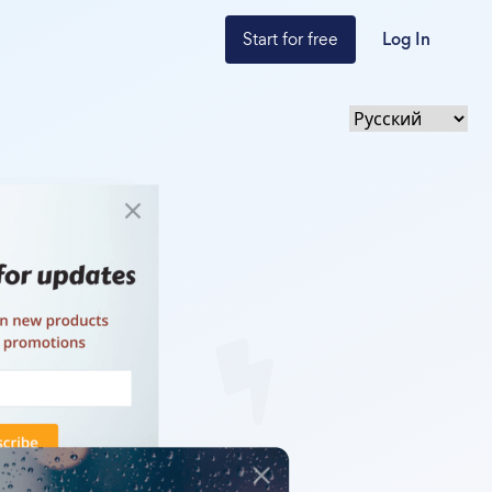
Start for free
Log In