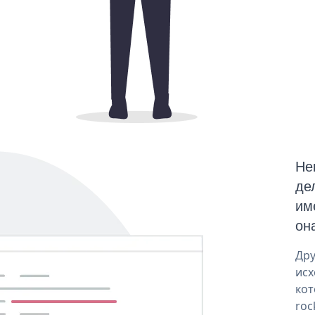
Не
де
им
она
Дру
исх
кот
roc