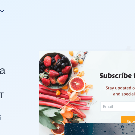
На
т
й