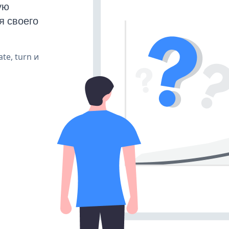
ую
я своего
te, turn и