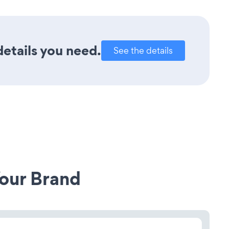
details you need.
See the details
our Brand