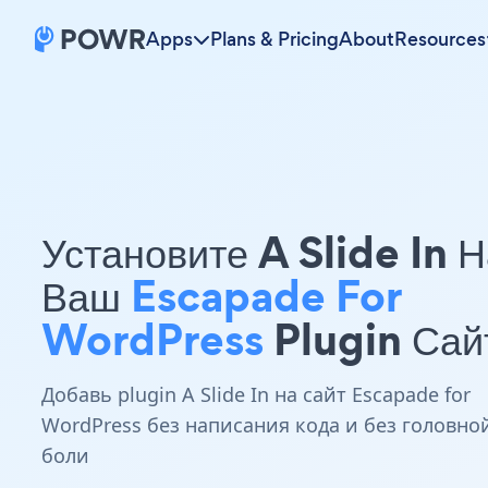
Apps
Plans & Pricing
About
Resources
Установите A Slide In 
Ваш
Escapade For
WordPress
Plugin Сай
Добавь plugin A Slide In на сайт Escapade for
WordPress без написания кода и без головно
боли