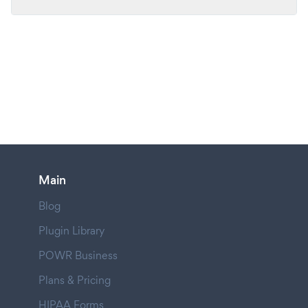
Main
Blog
Plugin Library
POWR Business
Plans & Pricing
HIPAA Forms