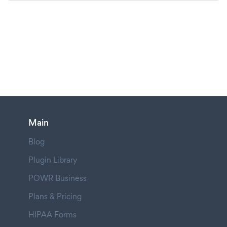
Main
Blog
Plugin Library
POWR Business
Plans & Pricing
HIPAA Forms