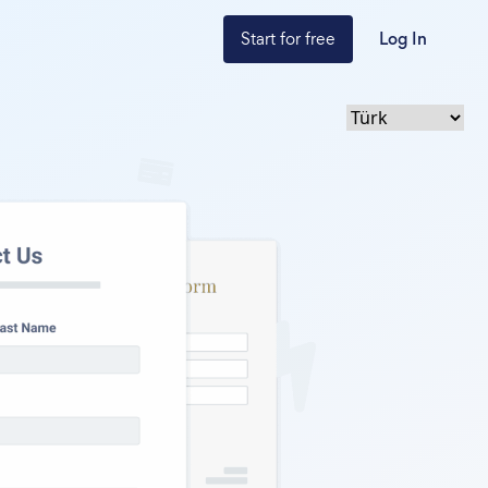
Start for free
Log In