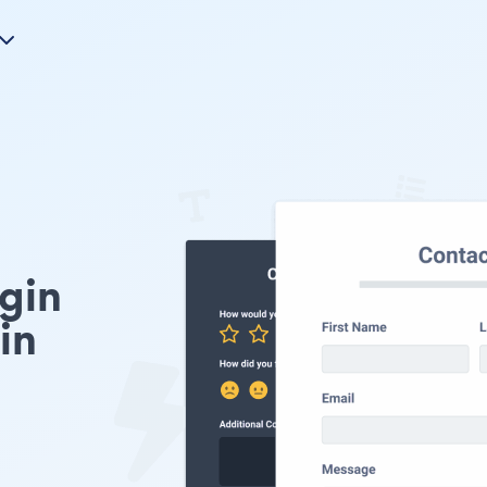
gin
in