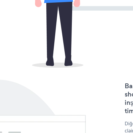
Ba
sh
in
tim
Diğ
cla