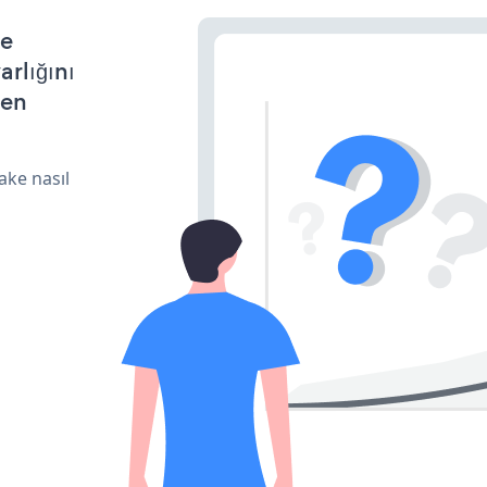
le
arlığını
den
ake nasıl