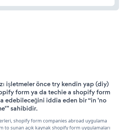
zı işletmeler önce try kendin yap (diy)
opify form ya da techie a shopify form
şa edebileceğini iddia eden bir “in 'no
e'” sahibidir.
erleri, shopify form companies abroad uygulama
im to sunan açık kaynak shopify form uygulamaları