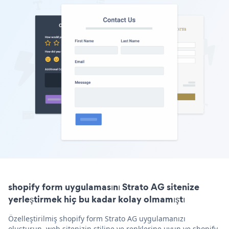
shopify form uygulamasını Strato AG sitenize
yerleştirmek hiç bu kadar kolay olmamıştı
Özelleştirilmiş shopify form Strato AG uygulamanızı
oluşturun, web sitenizin stiline ve renklerine uyun ve shopify