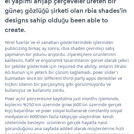
el yapımı ahşap çerçeveler üreten bir
güneş gözlüğü şirketi olan rbia shades'in
designs sahip olduğu been able to
create.
Yerel fuarlar ve el sanatları gösterilerindeki işlerinden
publicizing birkaç ay sonra, rbia shades çevrimiçi satış
yapmanın bir yolunu arıyordu. ziyaretçilere ürünlerinin
kalitesini, hafif ve ergonomik tasarımlarını görsel olarak çekici
bir şekilde göstermek için required the ability. onların Strato
AG bunun için yeterli bir çözüm sağlamadı. powr slider'ı
bulmadan önce bir different third-party apps denediler ve
hiçbiri sitenin bir parçasıymış gibi görünmüyordu ve
kullanışsız ve kullanımı zordu.
Powr açılır penceresine kaydolma just months işleminde,
kişilerini %250'nin üzerinde grow (600'ün üzerinde gerçek
kişi) başardılar ve powr sosyal kullanarak constantly sosyal
medyalarını 6000'den fazla takipçiye ulaştırdılar. kendi
sitelerinde besleyin. ürünlerin gerçek hayatta nasıl
göründüğünü ana sayfada added olarak müşterilerine hızlı