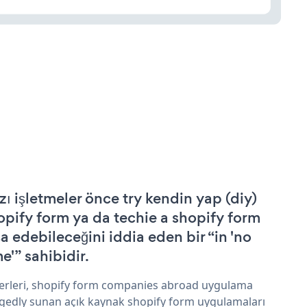
zı işletmeler önce try kendin yap (diy)
opify form ya da techie a shopify form
şa edebileceğini iddia eden bir “in 'no
e'” sahibidir.
erleri, shopify form companies abroad uygulama
egedly sunan açık kaynak shopify form uygulamaları