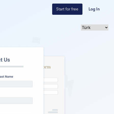
Start for free
Log In