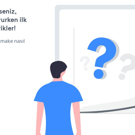
seniz,
rurken ilk
ikler!
 make nasıl