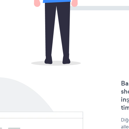
Ba
sh
in
tim
Diğ
all