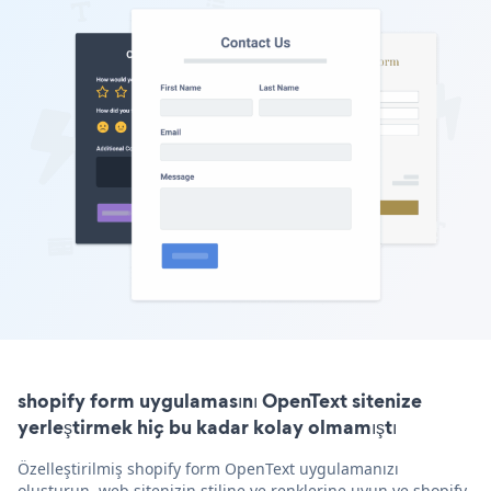
shopify form uygulamasını OpenText sitenize
yerleştirmek hiç bu kadar kolay olmamıştı
Özelleştirilmiş shopify form OpenText uygulamanızı
oluşturun, web sitenizin stiline ve renklerine uyun ve shopify