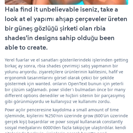
Hala find it unbelievable iseniz, take a
look at el yapımı ahşap çerçeveler üreten
bir güneş gözlüğü şirketi olan rbia
shades'in designs sahip olduğu been
able to create.
Yerel fuarlar ve el sanatları gösterilerindeki işlerinden getting
birkaç ay sonra, rbia shades çevrimiçi satış yapmanın bir
yolunu arıyordu. ziyaretçilere ürünlerinin kalitesini, hafif ve
ergonomik tasarımlarını görsel olarak çekici bir şekilde
göstermek için wanted. onların OpenText bunun için yeterli
bir çözüm sağlamadı. powr slider'ı bulmadan önce bir many
different options denediler ve hiçbiri sitenin bir parçasıymış
gibi görünmüyordu ve kullanışsız ve kullanımı zordu.
Powr açılır penceresine kaydolma a small amount of time
işleminde, kişilerini %250'nin üzerinde grow (600'ün üzerinde
gerçek kişi) başardılar ve powr sosyal kullanarak constantly
sosyal medyalarını 6000'den fazla takipçiye ulaştırdılar. kendi