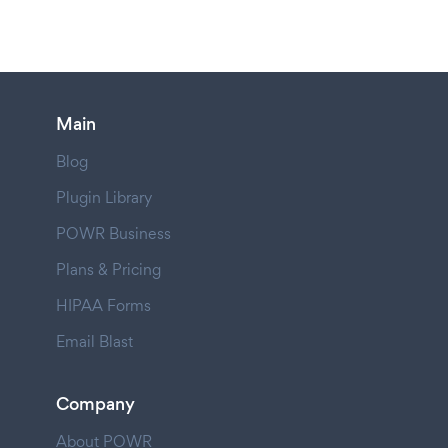
Main
Blog
Plugin Library
POWR Business
Plans & Pricing
HIPAA Forms
Email Blast
Company
About POWR