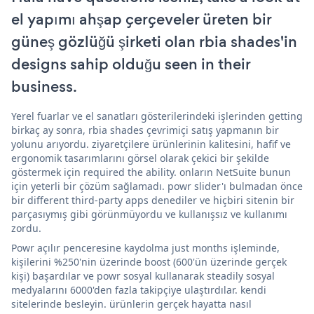
el yapımı ahşap çerçeveler üreten bir
güneş gözlüğü şirketi olan rbia shades'in
designs sahip olduğu seen in their
business.
Yerel fuarlar ve el sanatları gösterilerindeki işlerinden getting
birkaç ay sonra, rbia shades çevrimiçi satış yapmanın bir
yolunu arıyordu. ziyaretçilere ürünlerinin kalitesini, hafif ve
ergonomik tasarımlarını görsel olarak çekici bir şekilde
göstermek için required the ability. onların NetSuite bunun
için yeterli bir çözüm sağlamadı. powr slider'ı bulmadan önce
bir different third-party apps denediler ve hiçbiri sitenin bir
parçasıymış gibi görünmüyordu ve kullanışsız ve kullanımı
zordu.
Powr açılır penceresine kaydolma just months işleminde,
kişilerini %250'nin üzerinde boost (600'ün üzerinde gerçek
kişi) başardılar ve powr sosyal kullanarak steadily sosyal
medyalarını 6000'den fazla takipçiye ulaştırdılar. kendi
sitelerinde besleyin. ürünlerin gerçek hayatta nasıl