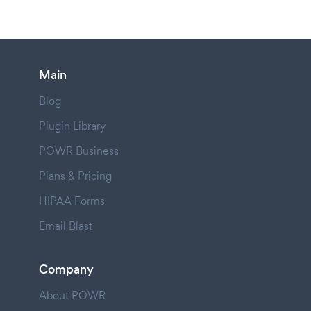
Main
Blog
Plugin Library
POWR Business
Plans & Pricing
HIPAA Forms
Email Blast
Company
About POWR