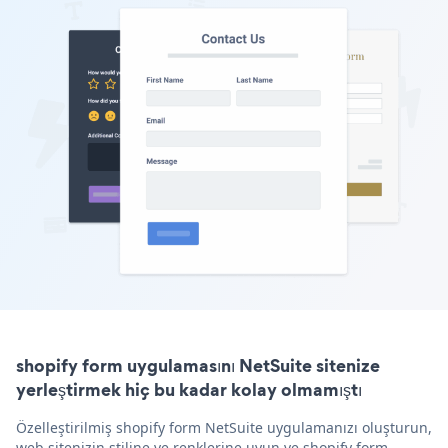
shopify form uygulamasını NetSuite sitenize
yerleştirmek hiç bu kadar kolay olmamıştı
Özelleştirilmiş shopify form NetSuite uygulamanızı oluşturun,
web sitenizin stiline ve renklerine uyun ve shopify form