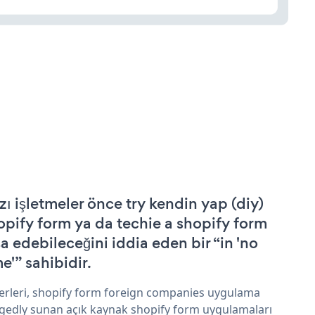
zı işletmeler önce try kendin yap (diy)
opify form ya da techie a shopify form
şa edebileceğini iddia eden bir “in 'no
e'” sahibidir.
erleri, shopify form foreign companies uygulama
egedly sunan açık kaynak shopify form uygulamaları