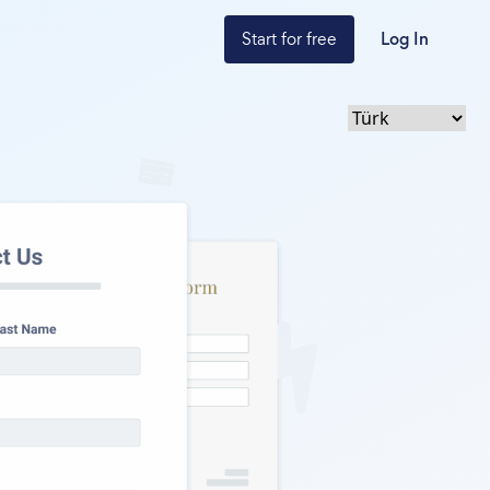
Start for free
Log In