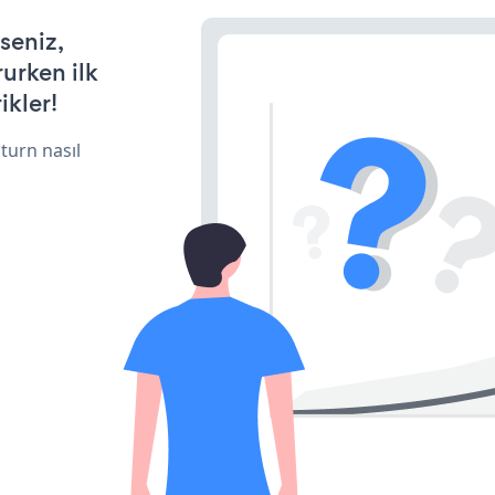
seniz,
rurken ilk
ikler!
turn nasıl