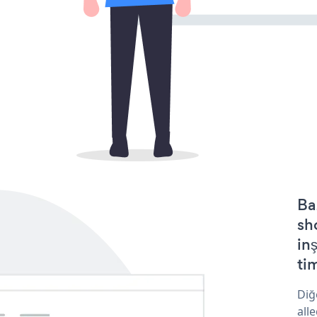
Ba
sh
in
tim
Diğ
all