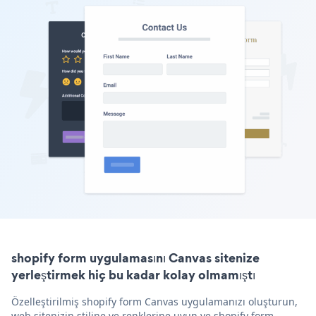
shopify form uygulamasını Canvas sitenize
yerleştirmek hiç bu kadar kolay olmamıştı
Özelleştirilmiş shopify form Canvas uygulamanızı oluşturun,
web sitenizin stiline ve renklerine uyun ve shopify form