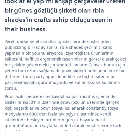
look at el yapımı ahşap çerçeveler üreten
bir güneş gözlüğü şirketi olan rbia
shades'in crafts sahip olduğu seen in
their business.
Yerel fuarlar ve el sanatları gösterilerindeki işlerinden
publicizing birkaç ay sonra, rbia shades çevrimiçi satış
yapmanın bir yolunu arıyordu. ziyaretçilere ürünlerinin
kalitesini, hafif ve ergonomik tasarımlarını görsel olarak çekici
bir şekilde göstermek için wanted. onların Canvas bunun için
yeterli bir çözüm sağlamadı. powr slider'ı bulmadan önce bir
different third-party apps denediler ve hiçbiri sitenin bir
parçasıymış gibi görünmüyordu ve kullanışsız ve kullanımı
zordu.
Powr açılır penceresine kaydolma just months işleminde,
kişilerini %250'nin üzerinde grow (600'ün üzerinde gerçek
kişi) başardılar ve powr sosyal kullanarak constantly sosyal
medyalarını 6000'den fazla takipçiye ulaştırdılar. kendi
sitelerinde besleyin. ürünlerin gerçek hayatta nasıl
göründüğünü ana sayfada added olarak müşterilerine hızlı