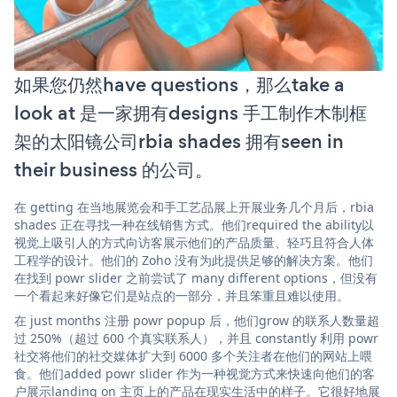
如果您仍然have questions，那么take a
look at 是一家拥有designs 手工制作木制框
架的太阳镜公司rbia shades 拥有seen in
their business 的公司。
在 getting 在当地展览会和手工艺品展上开展业务几个月后，rbia
shades 正在寻找一种在线销售方式。他们required the ability以
视觉上吸引人的方式向访客展示他们的产品质量、轻巧且符合人体
工程学的设计。他们的 Zoho 没有为此提供足够的解决方案。他们
在找到 powr slider 之前尝试了 many different options，但没有
一个看起来好像它们是站点的一部分，并且笨重且难以使用。
在 just months 注册 powr popup 后，他们grow 的联系人数量超
过 250%（超过 600 个真实联系人），并且 constantly 利用 powr
社交将他们的社交媒体扩大到 6000 多个关注者在他们的网站上喂
食。他们added powr slider 作为一种视觉方式来快速向他们的客
户展示landing on 主页上的产品在现实生活中的样子。它很好地展