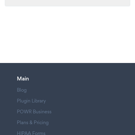
Main
Blog
Plugin Library
POWR Business
Plans & Pricing
HIPAA Forms