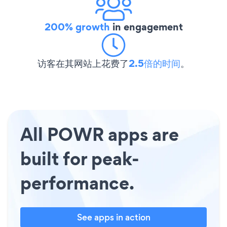
200% growth
in engagement
访客在其网站上花费了
2.5倍的时间
。
All POWR apps are
built for peak-
performance.
See apps in action