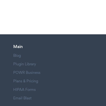
Main
Blog
Plugin Library
POWR Business
Plans & Pricing
HIPAA Forms
Email Blast