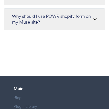
Why should I use POWR shopify form on
my Muse site?
Main
Blog
Plugin Library