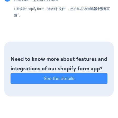
1.要编辑shopify form，请转到“
文件”
，然后单击
“在浏览器中预览页
面”
。
Need to know more about features and
integrations of our shopify form app?
See the details