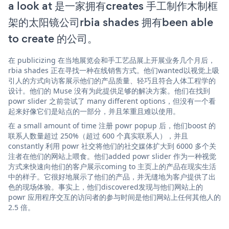
a look at 是一家拥有creates 手工制作木制框
架的太阳镜公司rbia shades 拥有been able
to create 的公司。
在 publicizing 在当地展览会和手工艺品展上开展业务几个月后，
rbia shades 正在寻找一种在线销售方式。他们wanted以视觉上吸
引人的方式向访客展示他们的产品质量、轻巧且符合人体工程学的
设计。他们的 Muse 没有为此提供足够的解决方案。他们在找到
powr slider 之前尝试了 many different options，但没有一个看
起来好像它们是站点的一部分，并且笨重且难以使用。
在 a small amount of time 注册 powr popup 后，他们boost 的
联系人数量超过 250%（超过 600 个真实联系人），并且
constantly 利用 powr 社交将他们的社交媒体扩大到 6000 多个关
注者在他们的网站上喂食。他们added powr slider 作为一种视觉
方式来快速向他们的客户展示coming to 主页上的产品在现实生活
中的样子。它很好地展示了他们的产品，并无缝地为客户提供了出
色的现场体验。事实上，他们discovered发现与他们网站上的
powr 应用程序交互的访问者的参与时间是他们网站上任何其他人的
2.5 倍。