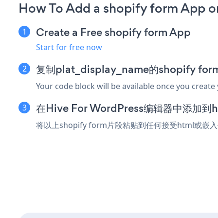
How To Add a shopify form App o
Create a Free shopify form App
Start for free now
复制plat_display_name的shopify 
Your code block will be available once you create
在Hive For WordPress编辑器中添加
将以上shopify form片段粘贴到任何接受html或嵌入