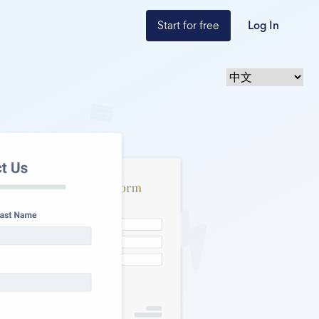
Start for free
Log In