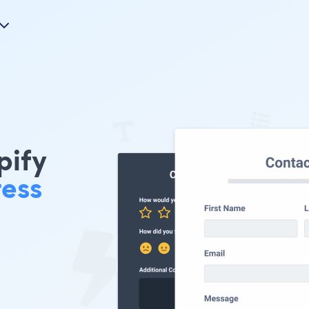
ify
ess