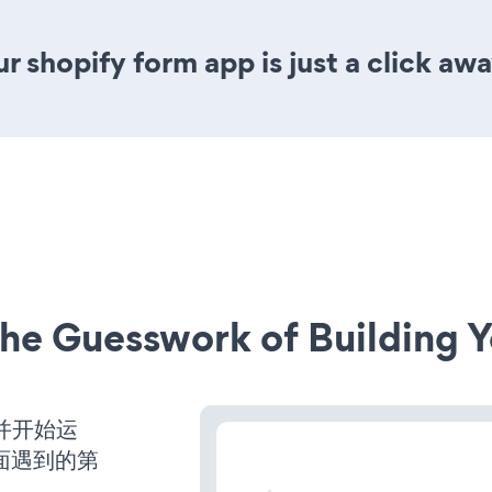
 shopify form app is just a click awa
he Guesswork of Building Y
动并开始运
面遇到的第