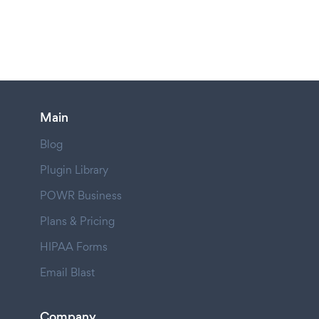
Main
Blog
Plugin Library
POWR Business
Plans & Pricing
HIPAA Forms
Email Blast
Company