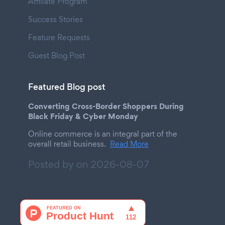
Affiliate Program
Success Stories
Feature Requests
Guest Blog Post
Featured Blog post
Converting Cross-Border Shoppers During
Black Friday & Cyber Monday
Online commerce is an integral part of the
overall retail business.
Read More
Posted by on
2026-08-07