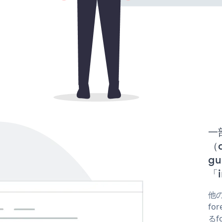
一
（d
gu
「i
他の
fo
るf