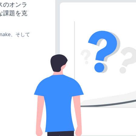
ネスのオンラ
な課題を克
e、make、そして