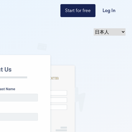
Start for free
Log In