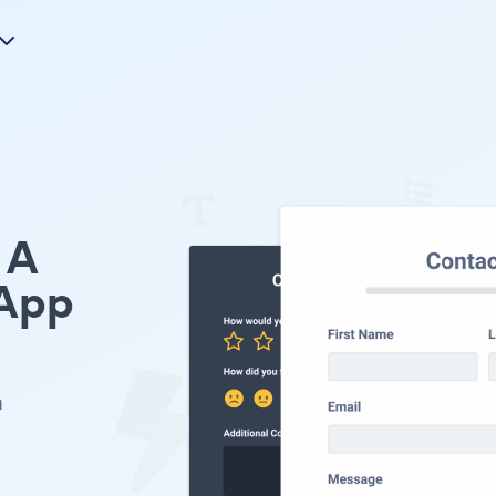
A
App
m