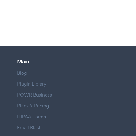
Main
Blog
Plugin Library
POWR Business
Plans & Pricing
HIPAA Forms
Email Blast