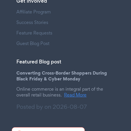
Get Involved
Affiliate Program
Success Stories
Feature Requests
Guest Blog Post
Featured Blog post
Converting Cross-Border Shoppers During
Black Friday & Cyber Monday
Online commerce is an integral part of the
overall retail business.
Read More
Posted by on
2026-08-07