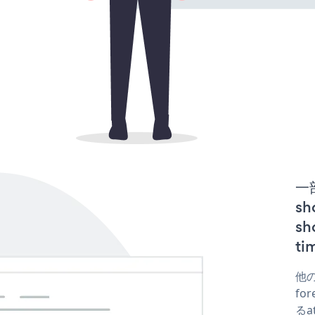
一
sh
s
t
他の
fo
るa