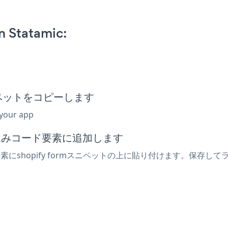
n Statamic:
みスニペットをコピーします
 your app
埋め込みコード要素に追加します
要素にshopify formスニペットの上に貼り付けます。保存してラ