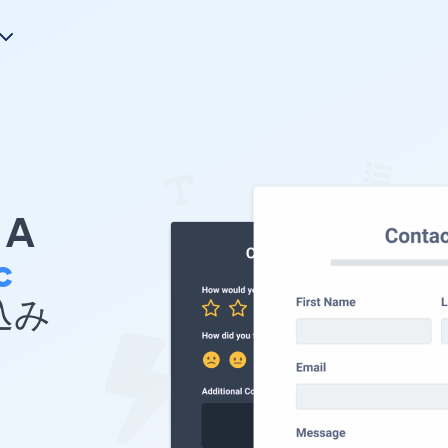
A
c
め込み