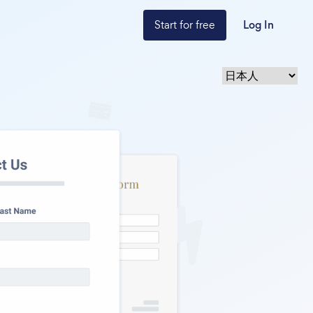
Start for free
Log In