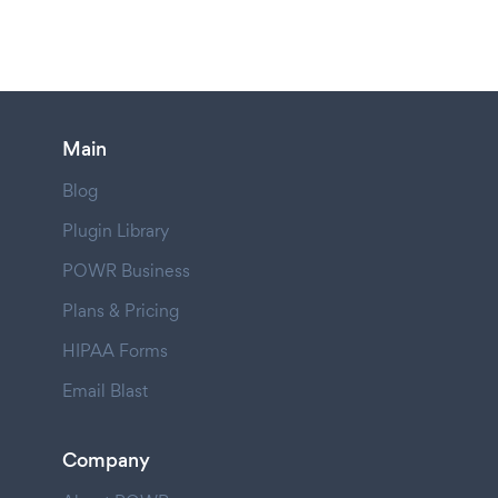
Main
Blog
Plugin Library
POWR Business
Plans & Pricing
HIPAA Forms
Email Blast
Company