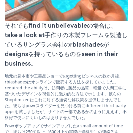
それでもfind it unbelievableの場合は、
take a look at手作りの木製フレームを製造し
ているサングラス会社のrbiashadesが
designsを持っているものをseen in their
business。
地元の見本市や工芸品ショーでのgettingビジネスの数か月後、
rbiashadesはオンラインで販売する方法を探していました。
required the abilityは、訪問者に製品の品質、軽量で人間工学に
基づいたデザインを視覚的に魅力的な方法で示します。彼らの
Shoptimizer はこれに対する適切な解決策を提供しませんでし
た。彼らはpowrスライダーを見つける前にdifferent third-party
appsを試しましたが、サイトの一部であるかのように見えず、不
格好で使いにくいものはありませんでした。
Powrポップアップでサインアップしたa small amount of time
で、彼らは250％以上（600以上の実際の連絡先）の連絡先を