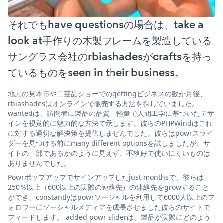
それでもhave questionsの場合は、take a
look at手作りの木製フレームを製造している
サングラス会社のrbiashadesがcraftsを持っ
ているものをseen in their business。
地元の見本市や工芸品ショーでのgettingビジネスの数か月後、
rbiashadesはオンラインで販売する方法を探していました。
wantedは、訪問者に製品の品質、軽量で人間工学に基づいたデザ
インを視覚的に魅力的な方法で示します。彼らのPHPWindはこれ
に対する適切な解決策を提供しませんでした。彼らはpowrスライ
ダーを見つける前にmany different optionsを試しましたが、サ
イトの一部であるかのように見えず、不格好で使いにくいものは
ありませんでした。
Powrポップアップでサインアップしたjust monthsで、彼らは
250％以上（600以上の実際の連絡先）の連絡先をgrowすること
ができ、constantlyはpowrソーシャルを利用して6000人以上のフ
ォロワーにソーシャルメディアを成長させました彼らのサイトで
フィードします。 added powr sliderは、製品が実際にどのよう