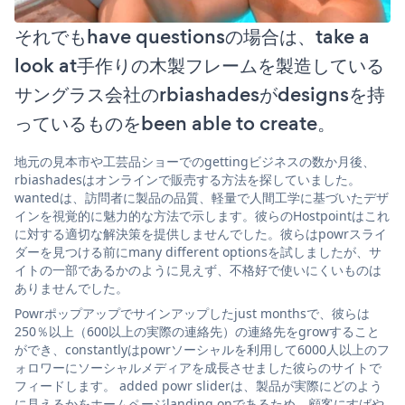
それでもhave questionsの場合は、take a
look at手作りの木製フレームを製造している
サングラス会社のrbiashadesがdesignsを持
っているものをbeen able to create。
地元の見本市や工芸品ショーでのgettingビジネスの数か月後、
rbiashadesはオンラインで販売する方法を探していました。
wantedは、訪問者に製品の品質、軽量で人間工学に基づいたデザ
インを視覚的に魅力的な方法で示します。彼らのHostpointはこれ
に対する適切な解決策を提供しませんでした。彼らはpowrスライ
ダーを見つける前にmany different optionsを試しましたが、サ
イトの一部であるかのように見えず、不格好で使いにくいものは
ありませんでした。
Powrポップアップでサインアップしたjust monthsで、彼らは
250％以上（600以上の実際の連絡先）の連絡先をgrowすること
ができ、constantlyはpowrソーシャルを利用して6000人以上のフ
ォロワーにソーシャルメディアを成長させました彼らのサイトで
フィードします。 added powr sliderは、製品が実際にどのよう
に見えるかをホームページlanding onであるため、顧客にすばや