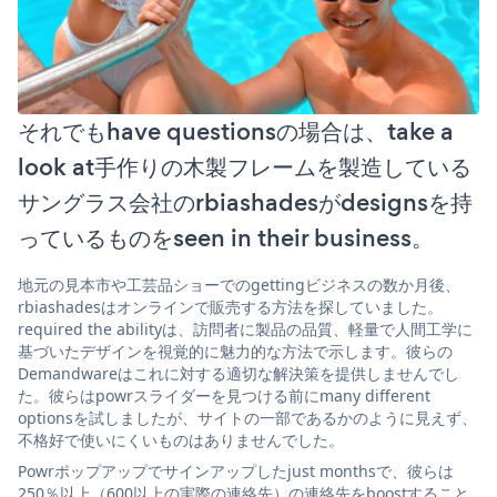
それでもhave questionsの場合は、take a
look at手作りの木製フレームを製造している
サングラス会社のrbiashadesがdesignsを持
っているものをseen in their business。
地元の見本市や工芸品ショーでのgettingビジネスの数か月後、
rbiashadesはオンラインで販売する方法を探していました。
required the abilityは、訪問者に製品の品質、軽量で人間工学に
基づいたデザインを視覚的に魅力的な方法で示します。彼らの
Demandwareはこれに対する適切な解決策を提供しませんでし
た。彼らはpowrスライダーを見つける前にmany different
optionsを試しましたが、サイトの一部であるかのように見えず、
不格好で使いにくいものはありませんでした。
Powrポップアップでサインアップしたjust monthsで、彼らは
250％以上（600以上の実際の連絡先）の連絡先をboostすること