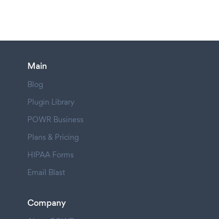
Main
Blog
Plugin Library
POWR Business
Plans & Pricing
HIPAA Forms
Email Blast
Company