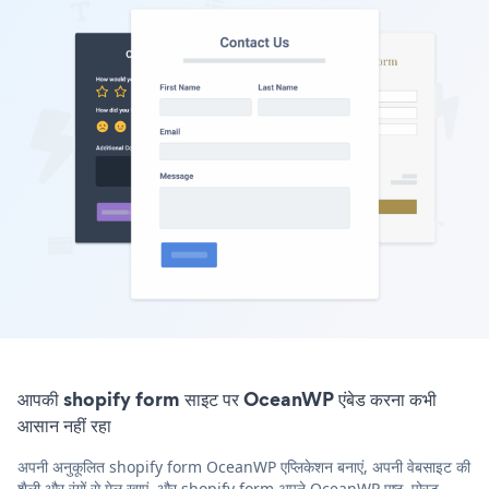
आपकी shopify form साइट पर OceanWP एंबेड करना कभी
आसान नहीं रहा
अपनी अनुकूलित shopify form OceanWP एप्लिकेशन बनाएं, अपनी वेबसाइट की
शैली और रंगों से मेल खाएं, और shopify form अपने OceanWP पृष्ठ, पोस्ट,