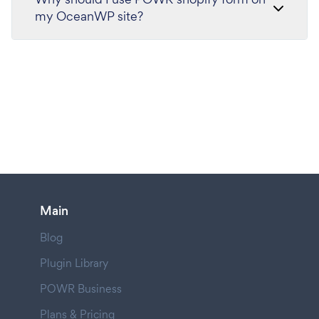
my OceanWP site?
Main
Blog
Plugin Library
POWR Business
Plans & Pricing