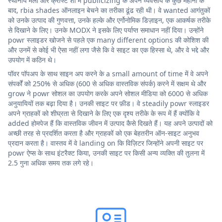
स्थानीय मेलों और क्राफ्ट शो में publicizing के अपने व्यवसाय के कुछ महीनों के
बाद, rbia shades ऑनलाइन बेचने का तरीका ढूंढ रही थी। वे wanted आगंतुकों
को उनके उत्पाद की गुणवत्ता, उनके हल्के और एर्गोनोमिक डिज़ाइन, एक आकर्षक तरीके
से दिखाने के लिए। उनके MODX ने इसके लिए पर्याप्त समाधान नहीं दिया। उन्होंने
powr स्लाइडर खोजने से पहले एक many different options की कोशिश की
और उनमें से कोई भी ऐसा नहीं लगा जैसे कि वे साइट का एक हिस्सा थे, और वे भद्दे और
उपयोग में कठिन थे।
पॉवर पॉपअप के साथ साइन अप करने के a small amount of time में वे अपने
संपर्कों को 250% से अधिक (600 से अधिक वास्तविक संपर्क) करने में सक्षम थे और
grow ने powr सोशल का उपयोग करके अपने सोशल मीडिया को 6000 से अधिक
अनुयायियों तक बढ़ा दिया है। उनकी साइट पर फ़ीड। वे steadily powr स्लाइडर
अपने ग्राहकों को शीघ्रता से दिखाने के लिए एक दृश्य तरीके के रूप में हैं क्योंकि वे
added होमपेज हैं कि वास्तविक जीवन में उत्पाद कैसे दिखते हैं। यह अपने उत्पादों को
अच्छी तरह से प्रदर्शित करता है और ग्राहकों को एक बेहतरीन ऑन-साइट अनुभव
प्रदान करता है। वास्तव में वे landing on कि विज़िटर जिन्होंने अपनी साइट पर
powr ऐप्स के साथ इंटरैक्ट किया, उनकी साइट पर किसी अन्य व्यक्ति की तुलना में
2.5 गुना अधिक समय तक लगे रहे।