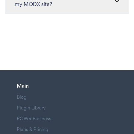
my MODX site?
Main
Blog
Plugin Library
POWR Business
Plans & Pricing