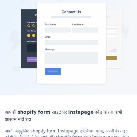
आपकी shopify form साइट पर Instapage एंबेड करना कभी
आसान नहीं रहा
अपनी अनुकूलित shopify form Instapage एप्लिकेशन बनाएं, अपनी वेबसाइट
की शैली और रंगों से मेल खाएं, और shopify form अपने Instapage पृष्ठ, पोस्ट,