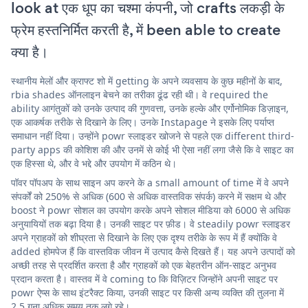
look at एक धूप का चश्मा कंपनी, जो crafts लकड़ी के
फ्रेम हस्तनिर्मित करती है, में been able to create
क्या है।
स्थानीय मेलों और क्राफ्ट शो में getting के अपने व्यवसाय के कुछ महीनों के बाद,
rbia shades ऑनलाइन बेचने का तरीका ढूंढ रही थी। वे required the
ability आगंतुकों को उनके उत्पाद की गुणवत्ता, उनके हल्के और एर्गोनोमिक डिज़ाइन,
एक आकर्षक तरीके से दिखाने के लिए। उनके Instapage ने इसके लिए पर्याप्त
समाधान नहीं दिया। उन्होंने powr स्लाइडर खोजने से पहले एक different third-
party apps की कोशिश की और उनमें से कोई भी ऐसा नहीं लगा जैसे कि वे साइट का
एक हिस्सा थे, और वे भद्दे और उपयोग में कठिन थे।
पॉवर पॉपअप के साथ साइन अप करने के a small amount of time में वे अपने
संपर्कों को 250% से अधिक (600 से अधिक वास्तविक संपर्क) करने में सक्षम थे और
boost ने powr सोशल का उपयोग करके अपने सोशल मीडिया को 6000 से अधिक
अनुयायियों तक बढ़ा दिया है। उनकी साइट पर फ़ीड। वे steadily powr स्लाइडर
अपने ग्राहकों को शीघ्रता से दिखाने के लिए एक दृश्य तरीके के रूप में हैं क्योंकि वे
added होमपेज हैं कि वास्तविक जीवन में उत्पाद कैसे दिखते हैं। यह अपने उत्पादों को
अच्छी तरह से प्रदर्शित करता है और ग्राहकों को एक बेहतरीन ऑन-साइट अनुभव
प्रदान करता है। वास्तव में वे coming to कि विज़िटर जिन्होंने अपनी साइट पर
powr ऐप्स के साथ इंटरैक्ट किया, उनकी साइट पर किसी अन्य व्यक्ति की तुलना में
2.5 गुना अधिक समय तक लगे रहे।