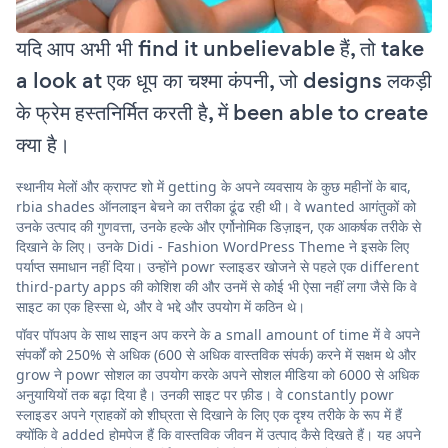
यदि आप अभी भी find it unbelievable हैं, तो take
a look at एक धूप का चश्मा कंपनी, जो designs लकड़ी
के फ्रेम हस्तनिर्मित करती है, में been able to create
क्या है।
स्थानीय मेलों और क्राफ्ट शो में getting के अपने व्यवसाय के कुछ महीनों के बाद,
rbia shades ऑनलाइन बेचने का तरीका ढूंढ रही थी। वे wanted आगंतुकों को
उनके उत्पाद की गुणवत्ता, उनके हल्के और एर्गोनोमिक डिज़ाइन, एक आकर्षक तरीके से
दिखाने के लिए। उनके Didi - Fashion WordPress Theme ने इसके लिए
पर्याप्त समाधान नहीं दिया। उन्होंने powr स्लाइडर खोजने से पहले एक different
third-party apps की कोशिश की और उनमें से कोई भी ऐसा नहीं लगा जैसे कि वे
साइट का एक हिस्सा थे, और वे भद्दे और उपयोग में कठिन थे।
पॉवर पॉपअप के साथ साइन अप करने के a small amount of time में वे अपने
संपर्कों को 250% से अधिक (600 से अधिक वास्तविक संपर्क) करने में सक्षम थे और
grow ने powr सोशल का उपयोग करके अपने सोशल मीडिया को 6000 से अधिक
अनुयायियों तक बढ़ा दिया है। उनकी साइट पर फ़ीड। वे constantly powr
स्लाइडर अपने ग्राहकों को शीघ्रता से दिखाने के लिए एक दृश्य तरीके के रूप में हैं
क्योंकि वे added होमपेज हैं कि वास्तविक जीवन में उत्पाद कैसे दिखते हैं। यह अपने