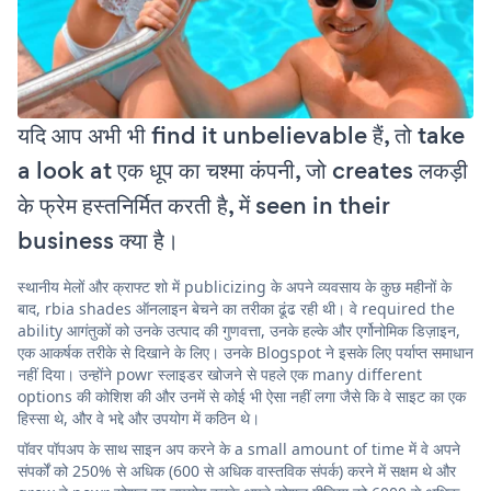
यदि आप अभी भी find it unbelievable हैं, तो take
a look at एक धूप का चश्मा कंपनी, जो creates लकड़ी
के फ्रेम हस्तनिर्मित करती है, में seen in their
business क्या है।
स्थानीय मेलों और क्राफ्ट शो में publicizing के अपने व्यवसाय के कुछ महीनों के
बाद, rbia shades ऑनलाइन बेचने का तरीका ढूंढ रही थी। वे required the
ability आगंतुकों को उनके उत्पाद की गुणवत्ता, उनके हल्के और एर्गोनोमिक डिज़ाइन,
एक आकर्षक तरीके से दिखाने के लिए। उनके Blogspot ने इसके लिए पर्याप्त समाधान
नहीं दिया। उन्होंने powr स्लाइडर खोजने से पहले एक many different
options की कोशिश की और उनमें से कोई भी ऐसा नहीं लगा जैसे कि वे साइट का एक
हिस्सा थे, और वे भद्दे और उपयोग में कठिन थे।
पॉवर पॉपअप के साथ साइन अप करने के a small amount of time में वे अपने
संपर्कों को 250% से अधिक (600 से अधिक वास्तविक संपर्क) करने में सक्षम थे और