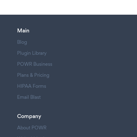
Main
Blog
Plugin Library
POWR Business
Plans & Pricing
HIPAA Forms
Email Blast
Company
About POWR