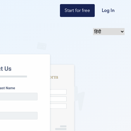
Start for free
Log In