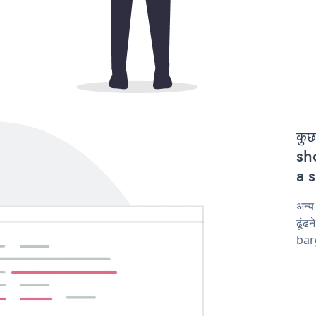
कुछ
sho
a s
अन्
ढूंढ
barg