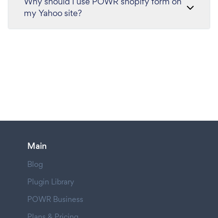
Why should I use POWR shopify form on
my Yahoo site?
Main
Blog
Plugin Library
POWR Business
Plans & Pricing