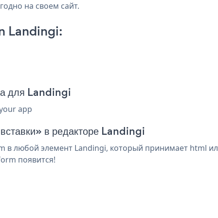
годно на своем сайт.
n Landingi:
да для Landingi
 your app
 вставки» в редакторе Landingi
m в любой элемент Landingi, который принимает html ил
form появится!