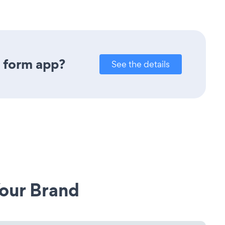
y form app?
See the details
our Brand