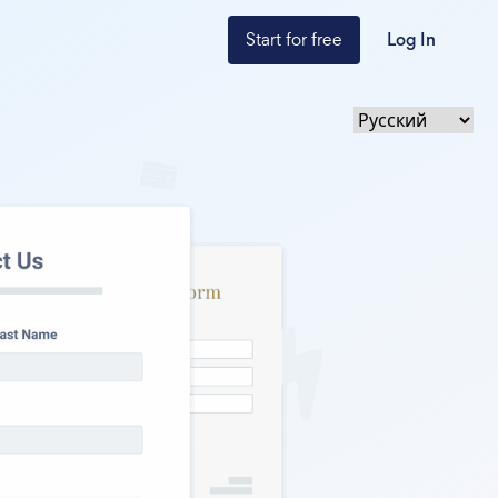
Start for free
Log In