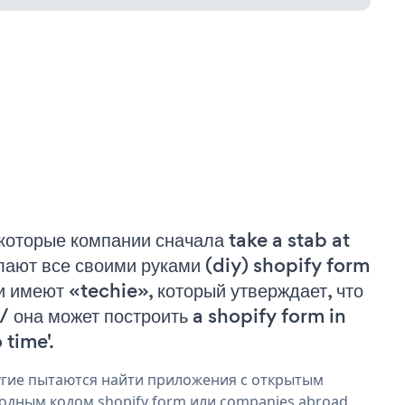
которые компании сначала take a stab at
лают все своими руками (diy) shopify form
и имеют «techie», который утверждает, что
 / она может построить a shopify form in
 time'.
гие пытаются найти приложения с открытым
одным кодом shopify form или companies abroad,