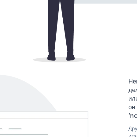
Не
де
ил
он
'no
Дру
исх