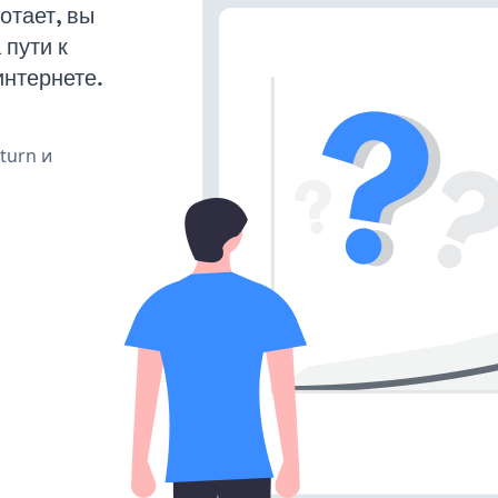
отает, вы
пути к
интернете.
 turn и