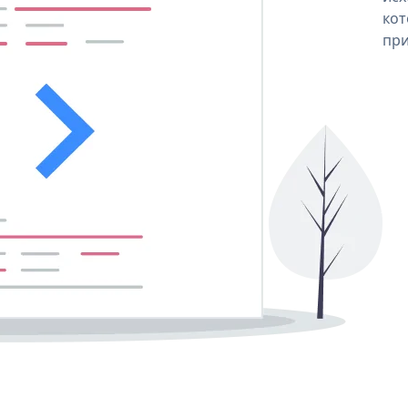
кот
при