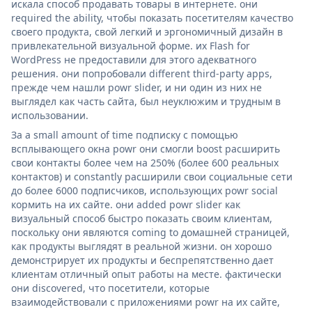
искала способ продавать товары в интернете. они
required the ability, чтобы показать посетителям качество
своего продукта, свой легкий и эргономичный дизайн в
привлекательной визуальной форме. их Flash for
WordPress не предоставили для этого адекватного
решения. они попробовали different third-party apps,
прежде чем нашли powr slider, и ни один из них не
выглядел как часть сайта, был неуклюжим и трудным в
использовании.
За a small amount of time подписку с помощью
всплывающего окна powr они смогли boost расширить
свои контакты более чем на 250% (более 600 реальных
контактов) и constantly расширили свои социальные сети
до более 6000 подписчиков, использующих powr social
кормить на их сайте. они added powr slider как
визуальный способ быстро показать своим клиентам,
поскольку они являются coming to домашней страницей,
как продукты выглядят в реальной жизни. он хорошо
демонстрирует их продукты и беспрепятственно дает
клиентам отличный опыт работы на месте. фактически
они discovered, что посетители, которые
взаимодействовали с приложениями powr на их сайте,