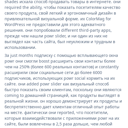
shades искала способ продавать товары в интернете. они
required the ability, чтобы показать посетителям качество
своего продукта, свой легкий и эргономичный дизайн в
привлекательной визуальной форме. их ColorMag for
WordPress не предоставили для этого адекватного
решения. они попробовали different third-party apps,
прежде чем нашли powr slider, и ни один из них не
выглядел как часть сайта, был неуклюжим и трудным в
использовании.
За just months подписку с помощью всплывающего окна
powr они смогли boost расширить свои контакты более
чем на 250% (более 600 реальных контактов) и constantly
расширили свои социальные сети до более 6000
подписчиков, использующих powr social кормить на их
сайте. они added powr slider как визуальный способ
быстро показать своим клиентам, поскольку они являются
coming to домашней страницей, как продукты выглядят в
реальной жизни. он хорошо демонстрирует их продукты и
беспрепятственно дает клиентам отличный опыт работы
на месте. фактически они reported, что посетители,
которые взаимодействовали с приложениями powr на их
сайте, были вовлечены в 2,5 раза дольше, чем любой