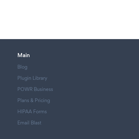
Main
Blog
Plugin Library
POWR Business
Plans & Pricing
HIPAA Forms
Email Blast