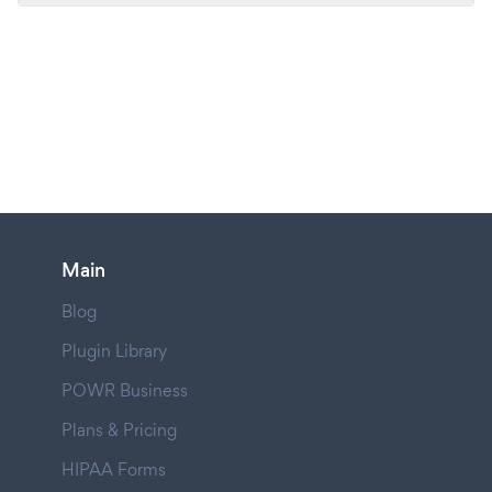
Main
Blog
Plugin Library
POWR Business
Plans & Pricing
HIPAA Forms