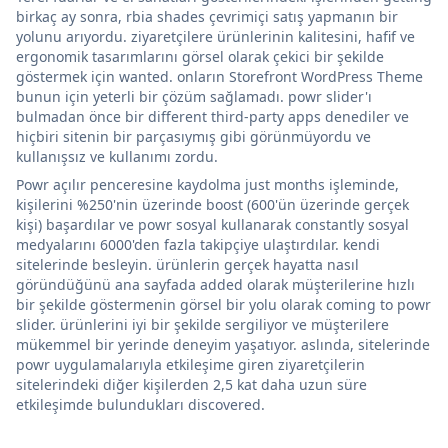
birkaç ay sonra, rbia shades çevrimiçi satış yapmanın bir
yolunu arıyordu. ziyaretçilere ürünlerinin kalitesini, hafif ve
ergonomik tasarımlarını görsel olarak çekici bir şekilde
göstermek için wanted. onların Storefront WordPress Theme
bunun için yeterli bir çözüm sağlamadı. powr slider'ı
bulmadan önce bir different third-party apps denediler ve
hiçbiri sitenin bir parçasıymış gibi görünmüyordu ve
kullanışsız ve kullanımı zordu.
Powr açılır penceresine kaydolma just months işleminde,
kişilerini %250'nin üzerinde boost (600'ün üzerinde gerçek
kişi) başardılar ve powr sosyal kullanarak constantly sosyal
medyalarını 6000'den fazla takipçiye ulaştırdılar. kendi
sitelerinde besleyin. ürünlerin gerçek hayatta nasıl
göründüğünü ana sayfada added olarak müşterilerine hızlı
bir şekilde göstermenin görsel bir yolu olarak coming to powr
slider. ürünlerini iyi bir şekilde sergiliyor ve müşterilere
mükemmel bir yerinde deneyim yaşatıyor. aslında, sitelerinde
powr uygulamalarıyla etkileşime giren ziyaretçilerin
sitelerindeki diğer kişilerden 2,5 kat daha uzun süre
etkileşimde bulundukları discovered.