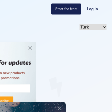
Start for free
Log In