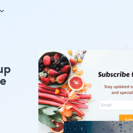
up
ze