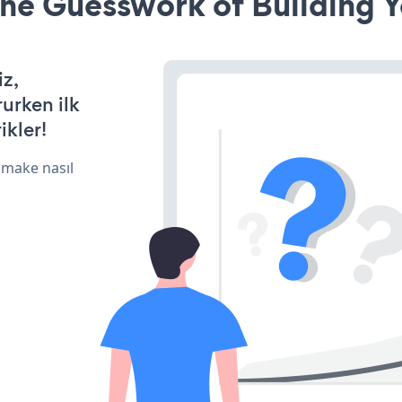
he Guesswork of Building Y
iz,
rurken ilk
ikler!
 make nasıl