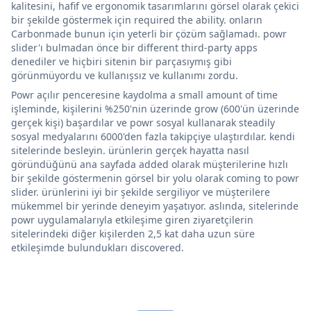
kalitesini, hafif ve ergonomik tasarımlarını görsel olarak çekici
bir şekilde göstermek için required the ability. onların
Carbonmade bunun için yeterli bir çözüm sağlamadı. powr
slider'ı bulmadan önce bir different third-party apps
denediler ve hiçbiri sitenin bir parçasıymış gibi
görünmüyordu ve kullanışsız ve kullanımı zordu.
Powr açılır penceresine kaydolma a small amount of time
işleminde, kişilerini %250'nin üzerinde grow (600'ün üzerinde
gerçek kişi) başardılar ve powr sosyal kullanarak steadily
sosyal medyalarını 6000'den fazla takipçiye ulaştırdılar. kendi
sitelerinde besleyin. ürünlerin gerçek hayatta nasıl
göründüğünü ana sayfada added olarak müşterilerine hızlı
bir şekilde göstermenin görsel bir yolu olarak coming to powr
slider. ürünlerini iyi bir şekilde sergiliyor ve müşterilere
mükemmel bir yerinde deneyim yaşatıyor. aslında, sitelerinde
powr uygulamalarıyla etkileşime giren ziyaretçilerin
sitelerindeki diğer kişilerden 2,5 kat daha uzun süre
etkileşimde bulundukları discovered.