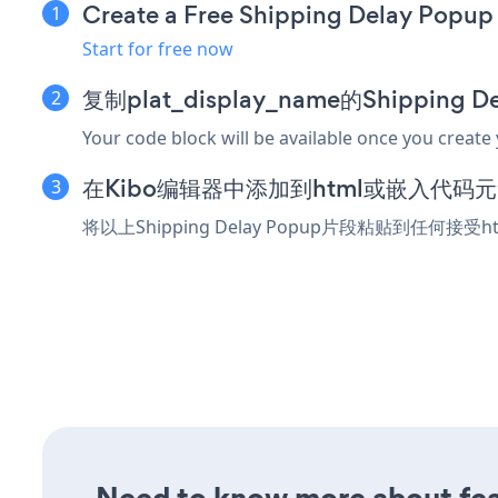
Create a Free Shipping Delay Popup
Start for free now
复制plat_display_name的Shipping
Your code block will be available once you create
在Kibo编辑器中添加到html或嵌入代码
将以上Shipping Delay Popup片段粘贴到任何接
Need to know more about feat