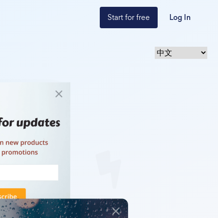
Start for free
Log In