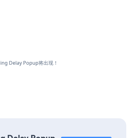
g Delay Popup将出现！
ng Delay Popup