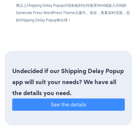
将以上Shipping Delay Popup片段粘贴到任何接受html或嵌入代码的
Generate Press WordPress Theme元素中。保存，查看实时页面，您
的Shipping Delay Popup将出现！
Undecided if our Shipping Delay Popup
app will suit your needs? We have all
the details you need.
See the details