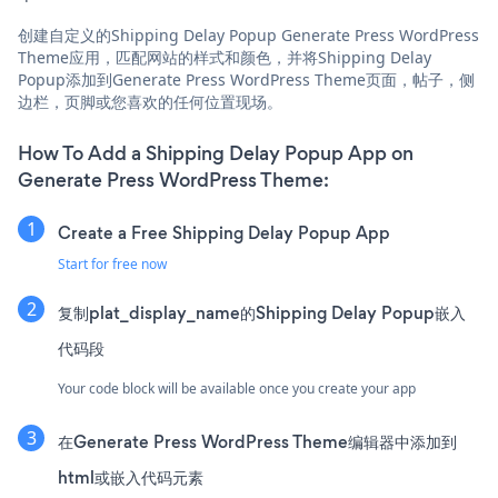
创建自定义的Shipping Delay Popup Generate Press WordPress
Theme应用，匹配网站的样式和颜色，并将Shipping Delay
Popup添加到Generate Press WordPress Theme页面，帖子，侧
边栏，页脚或您喜欢的任何位置现场。
How To Add a Shipping Delay Popup App on
Generate Press WordPress Theme:
Create a Free Shipping Delay Popup App
Start for free now
复制plat_display_name的Shipping Delay Popup嵌入
代码段
Your code block will be available once you create your app
在Generate Press WordPress Theme编辑器中添加到
html或嵌入代码元素