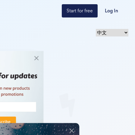
Start for free
Log In