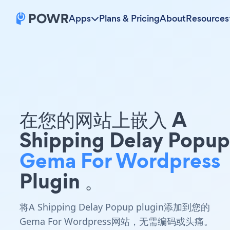
Apps
Plans & Pricing
About
Resources
在您的网站上嵌入 A
Shipping Delay Popup
Gema For Wordpress
Plugin 。
将A Shipping Delay Popup plugin添加到您的
Gema For Wordpress网站，无需编码或头痛。