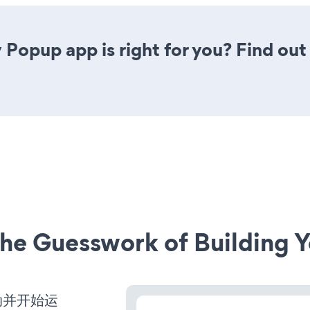
 Popup app is right for you? Find out
he Guesswork of Building Y
启动并开始运