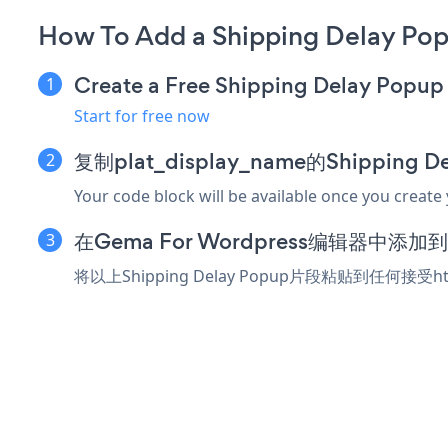
How To Add a Shipping Delay Po
Create a Free Shipping Delay Popup
Start for free now
复制plat_display_name的Shipping
Your code block will be available once you create
在Gema For Wordpress编辑器中添
将以上Shipping Delay Popup片段粘贴到任何接受