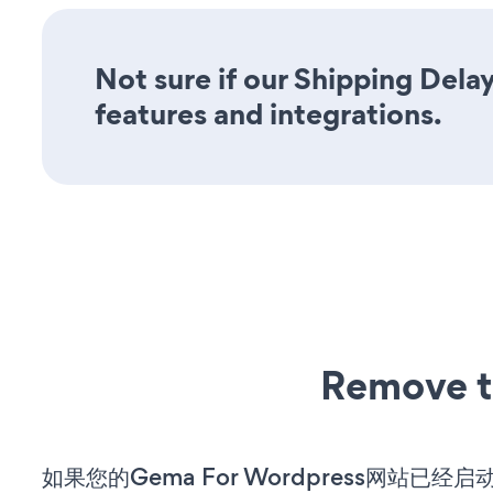
Not sure if our Shipping Delay
features and integrations.
Remove t
如果您的Gema For Wordpress网站已经